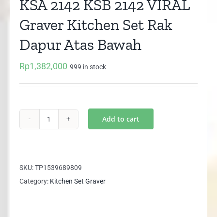
KSA 2142 KSB 2142 VIRAL
Graver Kitchen Set Rak
Dapur Atas Bawah
Rp
1,382,000
999 in stock
Add to cart
KSA
2142
KSB
2142
SKU:
TP1539689809
VIRAL
Category:
Kitchen Set Graver
Graver
Kitchen