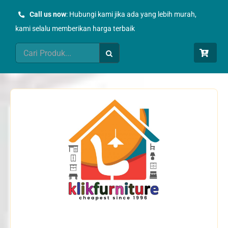
Skip
Call us now
: Hubungi kami jika ada yang lebih murah,
to
kami selalu memberikan harga terbaik
content
Search
for: