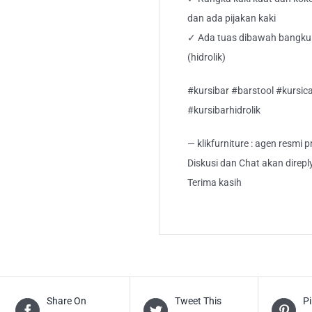
dan ada pijakan kaki
✓ Ada tuas dibawah bangku 
(hidrolik)
#kursibar #barstool #kursica
#kursibarhidrolik
— klikfurniture : agen resmi
Diskusi dan Chat akan direp
Terima kasih
Share On
Tweet This
Pi