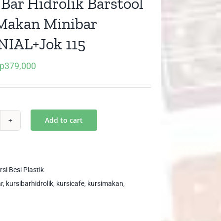
 Bar Hidrolik Barstool
Makan Minibar
IAL+Jok 115
p
379,000
iginal
Current
ice
price
as:
is:
p550,000.
Rp379,000.
Add to cart
si
r
rolik
stool
rsi Besi Plastik
fe
r
,
kursibarhidrolik
,
kursicafe
,
kursimakan
,
kan
ibar