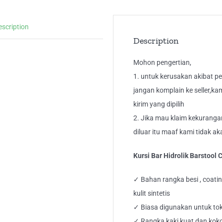
MI
11
escription
qua
Description
Mohon pengertian,
1. untuk kerusakan akibat peng
jangan komplain ke seller,ka
kirim yang dipilih
2. Jika mau klaim kekuranga
diluar itu maaf kami tidak a
Kursi Bar Hidrolik Barstoo
✓ Bahan rangka besi , coati
kulit sintetis
✓ Biasa digunakan untuk toko
✓ Rangka kaki kuat dan koko