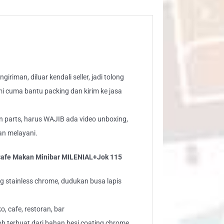
LENIAL+Jok
5
ntity
iriman, diluar kendali seller, jadi tolong
mi cuma bantu packing dan kirim ke jasa
n parts, harus WAJIB ada video unboxing,
kan melayani.
l Cafe Makan Minibar MILENIAL+Jok 115
ng stainless chrome, dudukan busa lapis
, cafe, restoran, bar
h terbuat dari bahan besi coating chrome