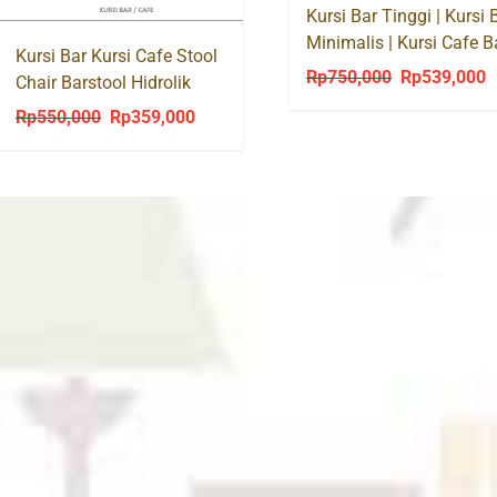
Kursi Bar Tinggi | Kursi 
Minimalis | Kursi Cafe B
Kursi Bar Kursi Cafe Stool
Stool 165
Rp
750,000
Rp
539,000
Original
C
Chair Barstool Hidrolik
Deluxe + Jok
price
p
Rp
550,000
Rp
359,000
Original
Current
was:
is
price
price
Rp750,000.
R
was:
is:
Rp550,000.
Rp359,000.