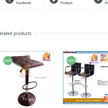
Facebook
Product
P
elated products
Sale!
Sale!