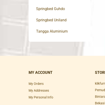
Springbed Guhdo
Springbed Uniland
Tangga Aluminium
MY ACCOUNT
STOR
klikfu
My Orders
Pemuda
My Addresses
Bintar
My Personal Info
Bekasi