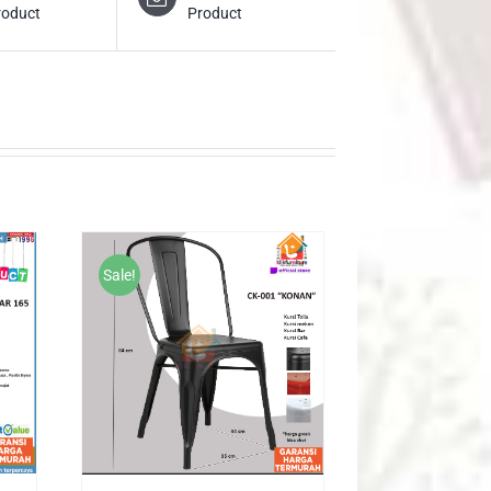
roduct
Product
Sale!