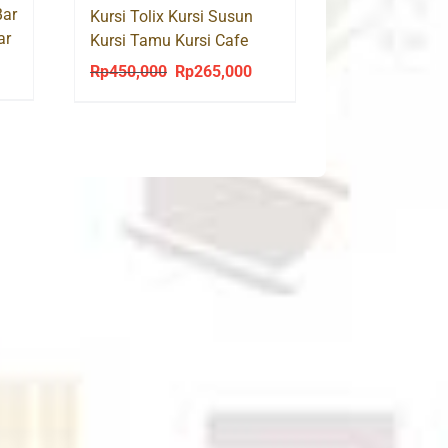
Bar
Kursi Tolix Kursi Susun
ar
Kursi Tamu Kursi Cafe
Kursi Makan KONAN CK-
urrent
Rp
450,000
Rp
265,000
Original
Current
001
rice
price
price
:
was:
is:
p539,000.
Rp450,000.
Rp265,000.