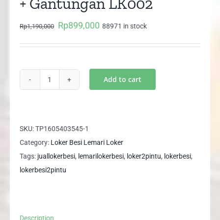
+ Gantungan LK002
Rp
899,000
Original
Current
88971 in stock
Rp
1,190,000
price
price
was:
is:
Rp1,190,000.
Rp899,000.
Add to cart
Lemari
Loker
Besi
2
SKU:
TP1605403545-1
Pintu
Category:
Loker Besi Lemari Loker
+
Tags:
juallokerbesi
,
lemarilokerbesi
,
loker2pintu
,
lokerbesi
,
Gantungan
lokerbesi2pintu
LK002
quantity
Description