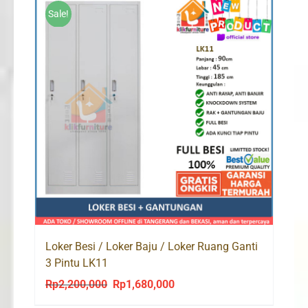
Sale!
Loker Besi / Loker Baju / Loker Ruang Ganti
3 Pintu LK11
Rp
2,200,000
Rp
1,680,000
Original
Current
price
price