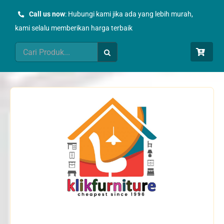
Skip
Call us now
: Hubungi kami jika ada yang lebih murah,
to
kami selalu memberikan harga terbaik
content
Search
for: