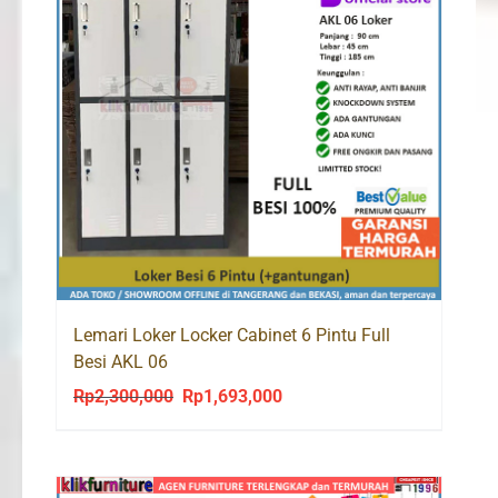
Lemari Loker Locker Cabinet 6 Pintu Full
Besi AKL 06
Rp
2,300,000
Rp
1,693,000
Original
Current
price
price
was:
is:
Rp2,300,000.
Rp1,693,000.