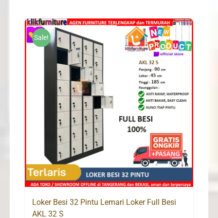
was:
is:
Rp2,200,000.
Rp1,680,000.
Sale!
Loker Besi 32 Pintu Lemari Loker Full Besi
AKL 32 S