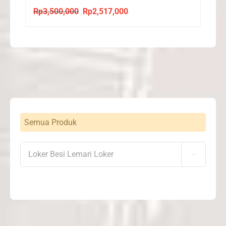
Rp
3,500,000
Rp
2,517,000
Original
Current
price
price
was:
is:
Rp3,500,000.
Rp2,517,000.
Semua Produk
