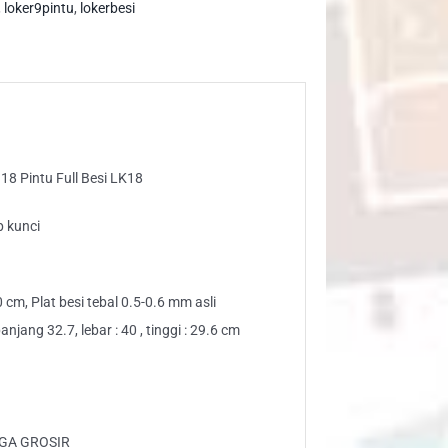
tu
,
loker9pintu
,
lokerbesi
l
i
18
ntity
18 Pintu Full Besi LK18
p kunci
10 cm, Plat besi tebal 0.5-0.6 mm asli
njang 32.7, lebar : 40 , tinggi : 29.6 cm
GA GROSIR