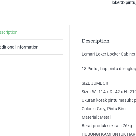
Pin
loker32pintu
Ful
Bes
LK
escription
qua
Description
dditional information
Lemari Loker Locker Cabinet 
18 Pintu , tiap pintu dilengka
SIZE JUMBO!!
Size : W : 114 x D : 42 x H : 2
Ukuran kotak pintu masuk : pa
Colour : Grey, Pintu Biru
Material : Metal
Berat produk sekitar : 76kg
HUBUNGI KAMI UNTUK HAR