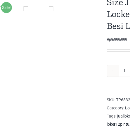
Size 
Sale!
Locke
Besi 
Rp
3,300,000
Siz
JU
Le
Lo
SKU:
TP683
Lo
Category:
Lo
Ca
Tags:
juallok
18
loker12pintu