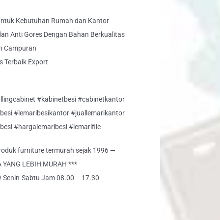
 Untuk Kebutuhan Rumah dan Kantor
 dan Anti Gores Dengan Bahan Berkualitas
an Campuran
s Terbaik Export
fillingcabinet #kabinetbesi #cabinetkantor
besi #lemaribesikantor #juallemarikantor
esi #hargalemaribesi #lemarifile
 produk furniture termurah sejak 1996 —
A YANG LEBIH MURAH ***
ly Senin-Sabtu Jam 08.00 – 17.30