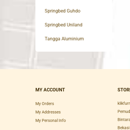
Springbed Guhdo
Springbed Uniland
Tangga Aluminium
MY ACCOUNT
STOR
klikfu
My Orders
Pemuda
My Addresses
Bintar
My Personal Info
Bekasi