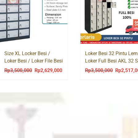
Size XL Locker Besi /
Loker Besi 32 Pintu Lem
Loker Besi / Loker File Besi
Loker Full Besi AKL 32 S
24 PINTU AKL24
Rp
3,500,000
Rp
2,629,000
Rp
3,500,000
Rp
2,517,
Original
Current
Original
price
price
price
was:
is:
was:
Rp3,500,000.
Rp2,629,000.
Rp3,500,00