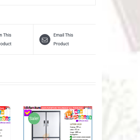
n This
Email This
roduct
Product
Sale!