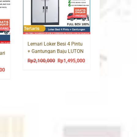
Lemari Loker Besi 4 Pintu
+ Gantungan Baju LUTON
ari
LK13
Rp
2,100,000
Rp
1,495,000
Original
Current
price
price
000
Current
was:
is:
price
Rp2,100,000.
Rp1,495,000.
is:
0.
Rp2,517,000.