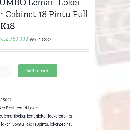
JUMBO Lemari Loker
r Cabinet 18 Pintu Full
LK18
Rp
2,750,000
Original
Current
999 in stock
price
price
was:
is:
Rp3,300,000.
Rp2,750,000.
Add to cart
e
MBO
mari
ker
285021
cker
ker Besi Lemari Loker
binet
er
,
lemarilocker
,
lemariloker
,
lockercabinet
,
,
loker15pintu
,
loker18pintu
,
loker24pintu
,