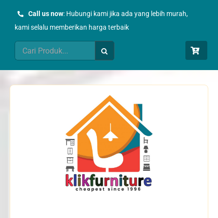
Skip
Call us now
: Hubungi kami jika ada yang lebih murah,
to
kami selalu memberikan harga terbaik
content
Search
for: