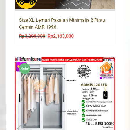
Size XL Lemari Pakaian Minimalis 2 Pintu
Cermin AMR 1996
Rp
3,200,000
Rp
2,163,000
Original
Current
price
price
was:
is:
Rp3,200,000.
Rp2,163,000.
Sale!