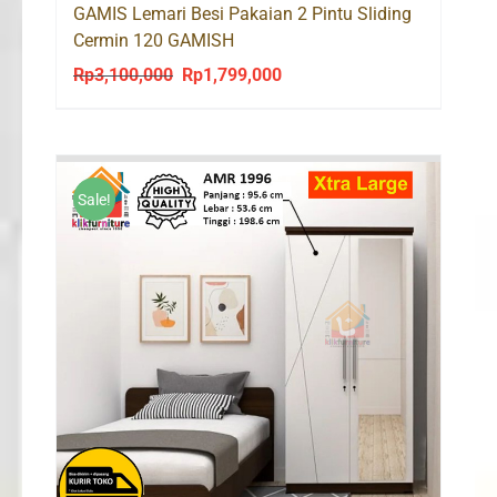
GAMIS Lemari Besi Pakaian 2 Pintu Sliding
Cermin 120 GAMISH
Rp
3,100,000
Rp
1,799,000
Original
Current
price
price
was:
is:
Rp3,100,000.
Rp1,799,000.
Sale!