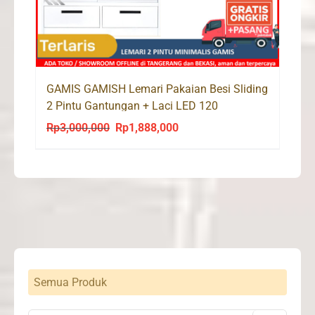
GAMIS GAMISH Lemari Pakaian Besi Sliding
2 Pintu Gantungan + Laci LED 120
Rp
3,000,000
Rp
1,888,000
Original
Current
price
price
was:
is:
Rp3,000,000.
Rp1,888,000.
Semua Produk