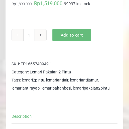
Rp
1,519,000
Original
Current
99997 in stock
Rp
1,890,000
price
price
was:
is:
Rp1,890,000.
Rp1,519,000.
Add to cart
Lemari
Pakaian
Besi
2
SKU:
TP1655740949-1
Pintu
Category:
Lemari Pakaian 2 Pintu
Anti
Tags:
lemari2pintu
,
lemariantiair
,
lemariantijamur
,
Rayap
lemariantirayap
,
lemaribahanbesi
,
lemaripakaian2pintu
Anti
Banjir
EUROPE
Description
202
S