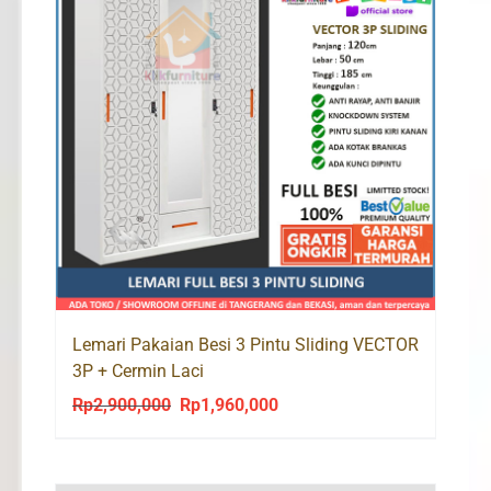
Lemari Pakaian Besi 3 Pintu Sliding VECTOR
3P + Cermin Laci
Rp
2,900,000
Rp
1,960,000
Original
Current
price
price
was:
is: