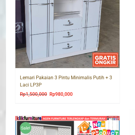
Lemari Pakaian 3 Pintu Minimalis Putih + 3
Laci LP3P
Rp
1,500,000
Rp
980,000
Original
Current
price
price
was:
is:
Rp1,500,000.
Rp980,000.
Sale!