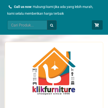
Skip
Call us now
: Hubungi kami jika ada yang lebih murah,
to
kami selalu memberikan harga terbaik
content
Search
for: