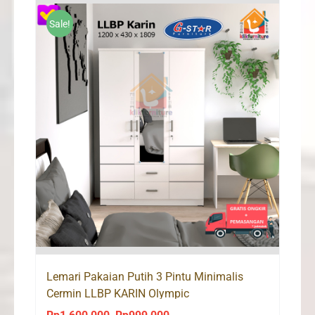
Rp2,900,000.
Rp1,960,000.
Sale!
Lemari Pakaian Putih 3 Pintu Minimalis
Cermin LLBP KARIN Olympic
Original
Current