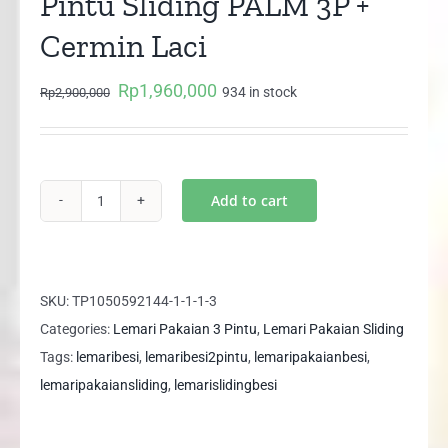
Pintu Sliding PALM 3P +
Cermin Laci
Rp
1,960,000
Original
Current
934 in stock
Rp
2,900,000
price
price
was:
is:
Rp2,900,000.
Rp1,960,000.
Add to cart
Lemari
Pakaian
Besi
3
SKU:
TP1050592144-1-1-1-3
Pintu
Categories:
Lemari Pakaian 3 Pintu
,
Lemari Pakaian Sliding
Sliding
Tags:
lemaribesi
,
lemaribesi2pintu
,
lemaripakaianbesi
,
PALM
lemaripakaiansliding
,
lemarislidingbesi
3P
+