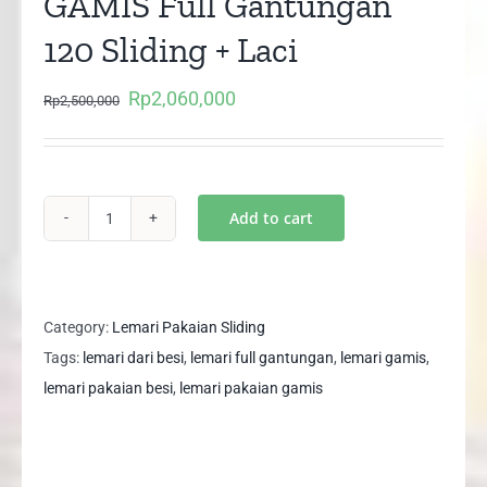
GAMIS Full Gantungan
120 Sliding + Laci
Rp
2,060,000
Original
Current
Rp
2,500,000
price
price
was:
is:
Rp2,500,000.
Rp2,060,000.
Add to cart
Lemari
Pakaian
Besi
GAMIS
Category:
Lemari Pakaian Sliding
Full
Tags:
lemari dari besi
,
lemari full gantungan
,
lemari gamis
,
Gantungan
lemari pakaian besi
,
lemari pakaian gamis
120
Sliding
+