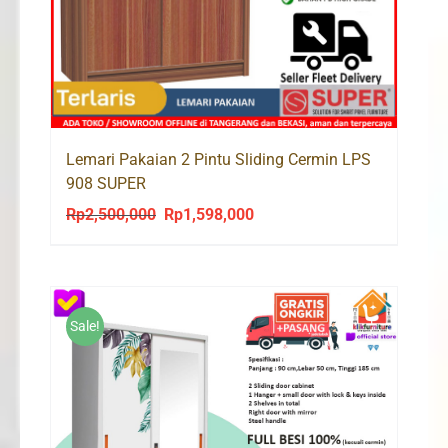
Lemari Pakaian 2 Pintu Sliding Cermin LPS
908 SUPER
Rp
2,500,000
Rp
1,598,000
Original
Current
price
price
was:
is:
Rp2,500,000.
Rp1,598,000.
Sale!