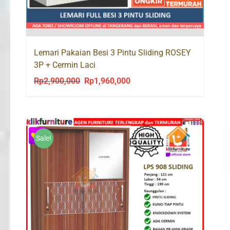
Lemari Pakaian Besi 3 Pintu Sliding ROSEY
3P + Cermin Laci
Rp
2,900,000
Rp
1,960,000
Original
Current
price
price
was:
is:
Rp2,900,000.
Rp1,960,000.
Sale!