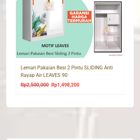
Lemari Pakaian Besi 2 Pintu SLIDING Anti
Rayap Air LEAVES 90
Rp
2,500,000
Rp
1,498,200
Original
Current
price
price
was:
is:
Rp2,500,000.
Rp1,498,200.