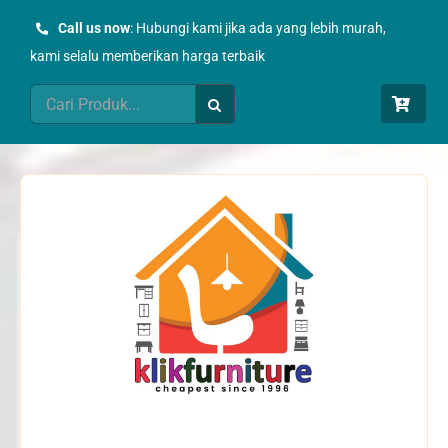
Skip
Call us now
: Hubungi kami jika ada yang lebih murah,
to
kami selalu memberikan harga terbaik
content
Search
for: