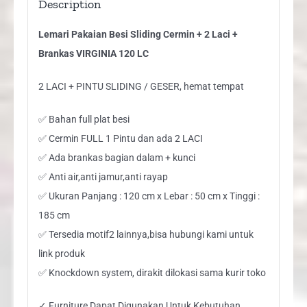
Description
LC
Lemari Pakaian Besi Sliding Cermin + 2 Laci +
quantity
Brankas VIRGINIA 120 LC
2 LACI + PINTU SLIDING / GESER, hemat tempat
✅ Bahan full plat besi
✅ Cermin FULL 1 Pintu dan ada 2 LACI
✅ Ada brankas bagian dalam + kunci
✅ Anti air,anti jamur,anti rayap
✅ Ukuran Panjang : 120 cm x Lebar : 50 cm x Tinggi :
185 cm
✅ Tersedia motif2 lainnya,bisa hubungi kami untuk
link produk
✅ Knockdown system, dirakit dilokasi sama kurir toko
✓ Furniture Dapat Digunakan Untuk Kebutuhan