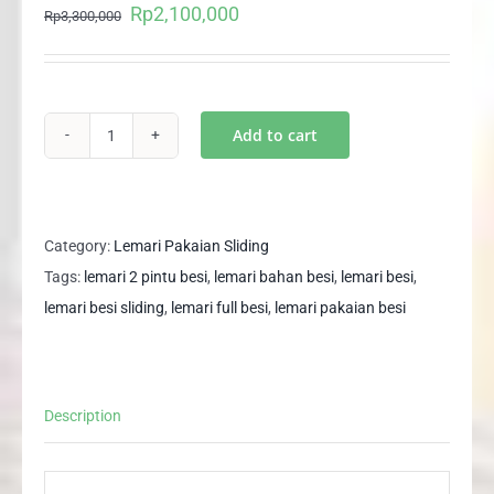
Rp
2,100,000
Original
Current
Rp
3,300,000
price
price
was:
is:
Rp3,300,000.
Rp2,100,000.
Add to cart
Lemari
Pakaian
Besi
Sliding
Category:
Lemari Pakaian Sliding
Cermin
Tags:
lemari 2 pintu besi
,
lemari bahan besi
,
lemari besi
,
+
lemari besi sliding
,
lemari full besi
,
lemari pakaian besi
2
Laci
+
Description
Brankas
VIRGINIA
120