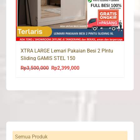
XTRA LARGE Lemari Pakaian Besi 2 PIntu
Sliding GAMIS STEL 150
Rp
3,500,000
Rp
2,399,000
Original
Current
price
price
was:
is:
Rp3,500,000.
Rp2,399,000.
Semua Produk