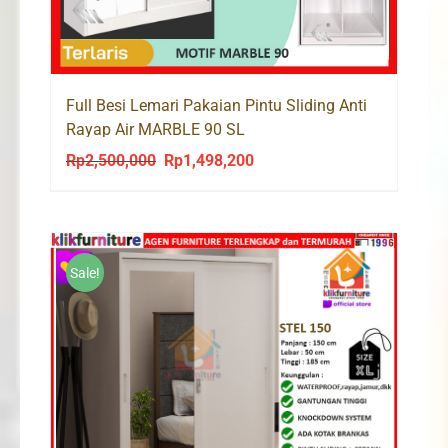
Full Besi Lemari Pakaian Pintu Sliding Anti
Rayap Air MARBLE 90 SL
Rp
2,500,000
Rp
1,498,200
Original
Current
price
price
was:
is:
Rp2,500,000.
Rp1,498,200.
Sale!