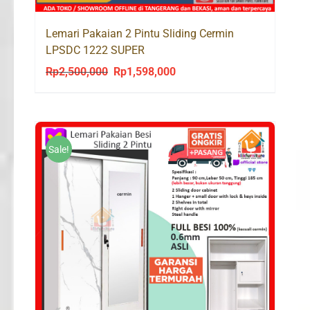
Lemari Pakaian 2 Pintu Sliding Cermin
LPSDC 1222 SUPER
Rp
2,500,000
Rp
1,598,000
Original
Current
price
price
was:
is:
Rp2,500,000.
Rp1,598,000.
Sale!