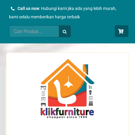
Skip
Call us now
: Hubungi kami jika ada yang lebih murah,
to
kami selalu memberikan harga terbaik
content
Search
for: