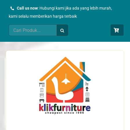
Skip
Call us now
: Hubungi kami jika ada yang lebih murah,
to
kami selalu memberikan harga terbaik
content
Search
for: