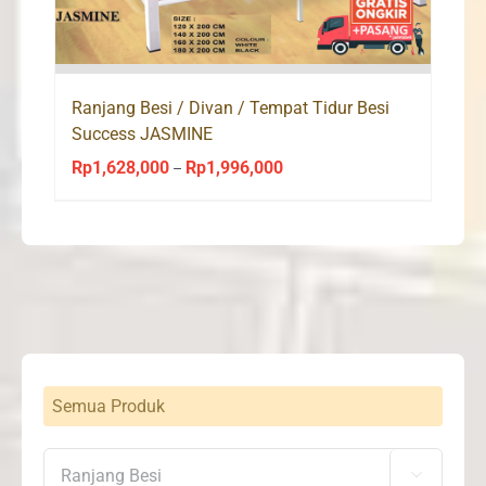
Ranjang Besi / Divan / Tempat Tidur Besi
Success JASMINE
Rp
1,628,000
Rp
1,996,000
Price
–
range:
Rp1,628,000
through
Rp1,996,000
Semua Produk
