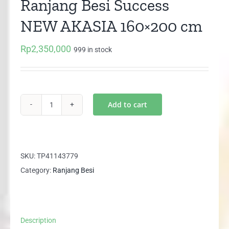
Ranjang Besi Success
NEW AKASIA 160×200 cm
Rp
2,350,000
999 in stock
Add to cart
Ranjang
Besi
Success
NEW
SKU:
TP41143779
AKASIA
Category:
Ranjang Besi
160x200
cm
quantity
Description