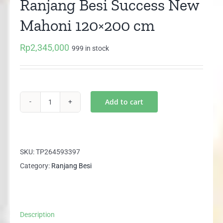
Ranjang Besi Success New
Mahoni 120×200 cm
Rp
2,345,000
999 in stock
Add to cart
Ranjang
Besi
Success
New
SKU:
TP264593397
Mahoni
Category:
Ranjang Besi
120x200
cm
quantity
Description