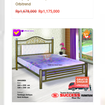
Orbitrend
Rp
1,678,000
Rp
1,175,000
Original
Current
price
price
was:
is:
Rp1,678,000.
Rp1,175,000.