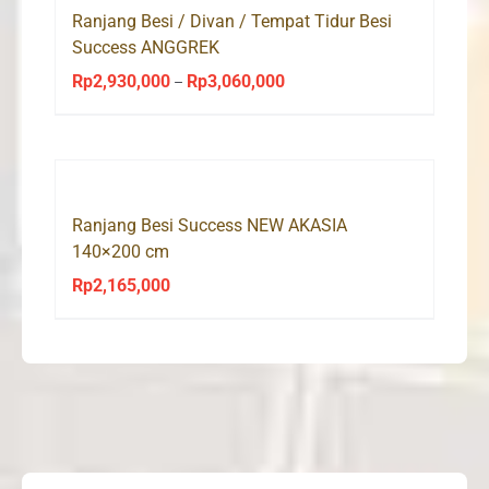
Ranjang Besi / Divan / Tempat Tidur Besi
Success ANGGREK
Rp
2,930,000
Rp
3,060,000
Price
–
range:
Rp2,930,000
through
Rp3,060,000
Ranjang Besi Success NEW AKASIA
140×200 cm
Rp
2,165,000