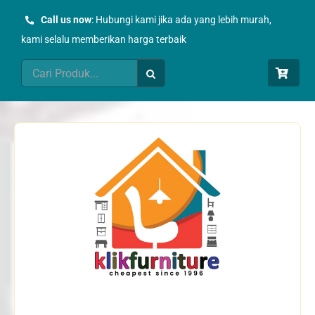
Skip
Call us now
: Hubungi kami jika ada yang lebih murah,
to
kami selalu memberikan harga terbaik
content
Search
for: