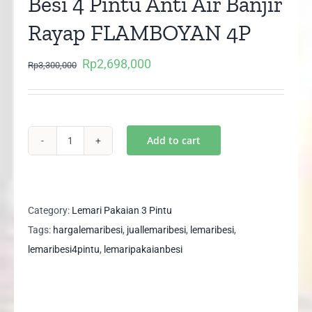
Besi 4 Pintu Anti Air Banjir
Rayap FLAMBOYAN 4P
Rp
2,698,000
Original
Current
Rp
3,300,000
price
price
was:
is:
Rp3,300,000.
Rp2,698,000.
Add to cart
Size
XL
Lemari
Pakaian
Category:
Lemari Pakaian 3 Pintu
Besi
Tags:
hargalemaribesi
,
juallemaribesi
,
lemaribesi
,
4
lemaribesi4pintu
,
lemaripakaianbesi
Pintu
Anti
Air