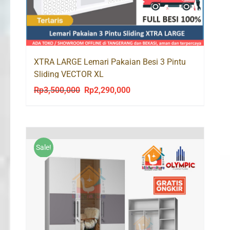
XTRA LARGE Lemari Pakaian Besi 3 Pintu
Sliding VECTOR XL
Rp
3,500,000
Rp
2,290,000
Original
Current
price
price
was:
is:
Rp3,500,000.
Rp2,290,000.
Sale!