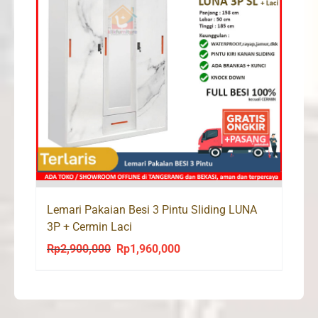
Lemari Pakaian Besi 3 Pintu Sliding LUNA
3P + Cermin Laci
Rp
2,900,000
Rp
1,960,000
Original
Current
price
price
was:
is:
Rp2,900,000.
Rp1,960,000.