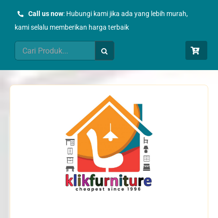
Skip
Call us now
: Hubungi kami jika ada yang lebih murah,
to
kami selalu memberikan harga terbaik
content
Search
for: