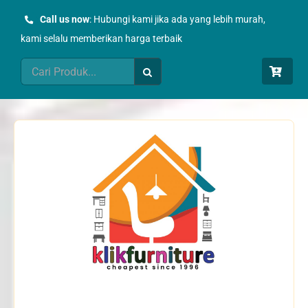
Skip
Call us now
: Hubungi kami jika ada yang lebih murah,
to
kami selalu memberikan harga terbaik
content
Search
for: