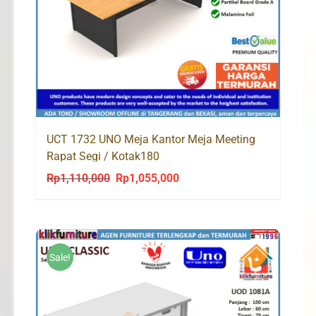
UCT 1732 UNO Meja Kantor Meja Meeting
Rapat Segi / Kotak180
Rp
1,110,000
Rp
1,055,000
Original
Current
price
price
was:
is:
Rp1,110,000.
Rp1,055,000.
Sale!