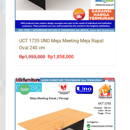
UCT 1735 UNO Meja Meeting Meja Rapat
Oval 240 cm
Rp
1,955,000
Rp
1,858,000
Original
Current
price
price
was:
is:
Rp1,955,000.
Rp1,858,000.
Sale!