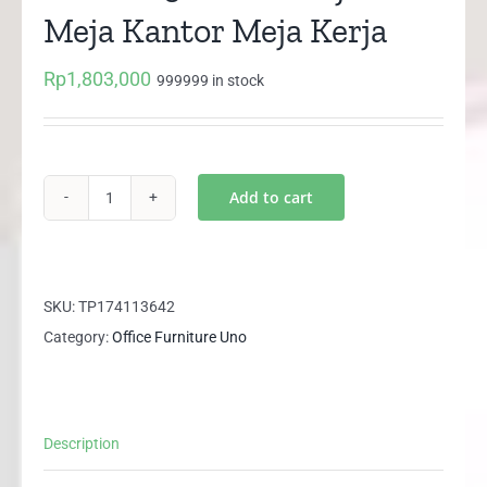
Meja Kantor Meja Kerja
Rp
1,803,000
999999 in stock
Add to cart
UOD
2056
UNO
Meja
SKU:
TP174113642
Tulis
Category:
Office Furniture Uno
Meja
Kantor
Meja
Description
Kerja
quantity