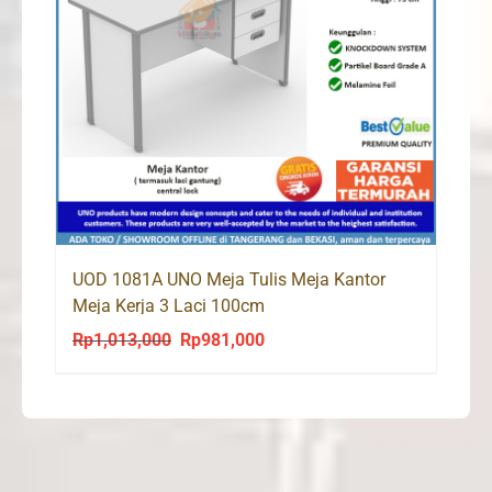
UOD 1081A UNO Meja Tulis Meja Kantor
Meja Kerja 3 Laci 100cm
Rp
1,013,000
Rp
981,000
Original
Current
price
price
was:
is:
Rp1,013,000.
Rp981,000.