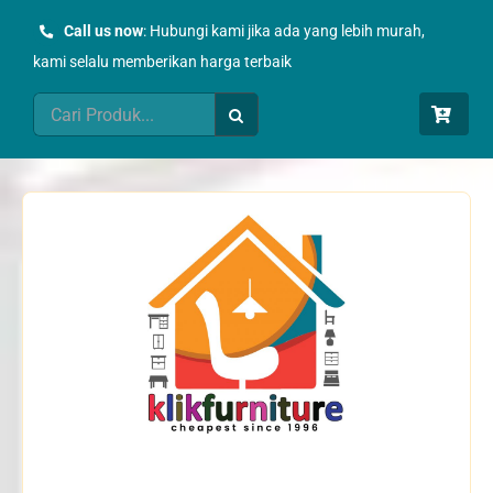
Skip
Call us now
: Hubungi kami jika ada yang lebih murah,
to
kami selalu memberikan harga terbaik
content
Search
for: