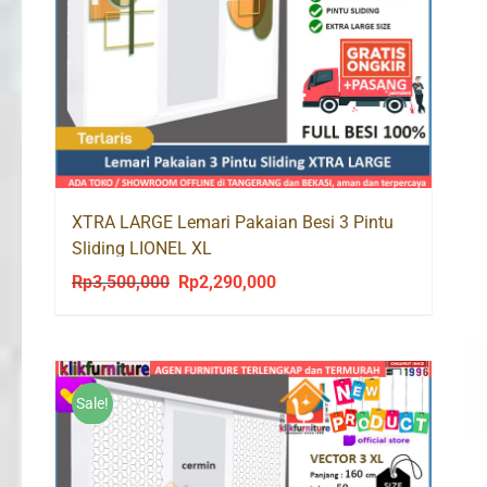
XTRA LARGE Lemari Pakaian Besi 3 Pintu
Sliding LIONEL XL
Rp
3,500,000
Rp
2,290,000
Original
Current
price
price
was:
is:
Rp3,500,000.
Rp2,290,000.
Sale!