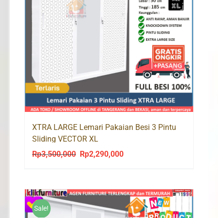
XTRA LARGE Lemari Pakaian Besi 3 Pintu
Sliding VECTOR XL
Rp
3,500,000
Rp
2,290,000
Original
Current
price
price
was:
is:
Rp3,500,000.
Rp2,290,000.
Sale!