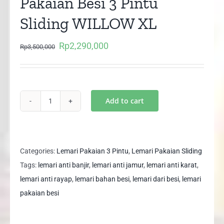
Pakaian Besi 3 Pintu
Sliding WILLOW XL
Rp
2,290,000
Original
Current
Rp
3,500,000
price
price
was:
is:
Rp3,500,000.
Rp2,290,000.
Add to cart
XTRA
LARGE
Lemari
Pakaian
Categories:
Lemari Pakaian 3 Pintu
,
Lemari Pakaian Sliding
Besi
Tags:
lemari anti banjir
,
lemari anti jamur
,
lemari anti karat
,
3
lemari anti rayap
,
lemari bahan besi
,
lemari dari besi
,
lemari
Pintu
pakaian besi
Sliding
WILLOW