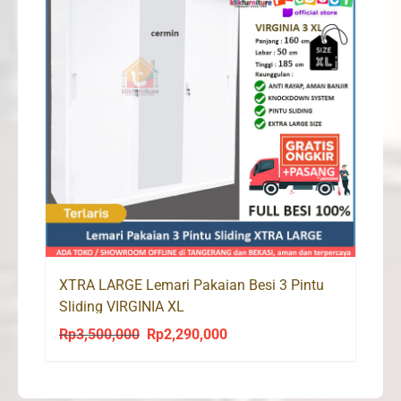
XTRA LARGE Lemari Pakaian Besi 3 Pintu
Sliding VIRGINIA XL
Rp
3,500,000
Rp
2,290,000
Original
Current
price
price
was:
is: