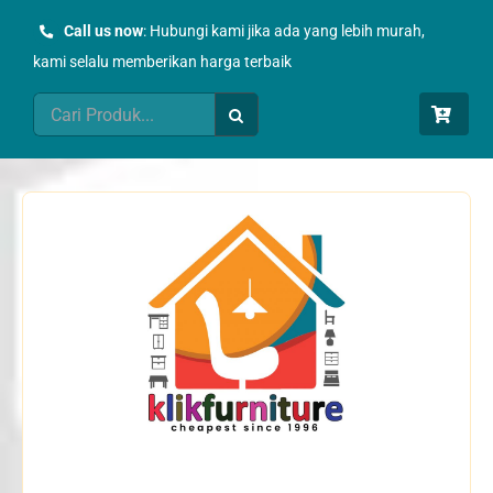
Skip
Call us now
: Hubungi kami jika ada yang lebih murah,
to
kami selalu memberikan harga terbaik
content
Search
for: