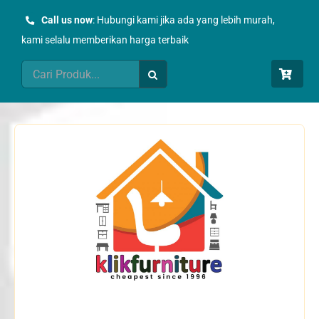
Skip
Call us now
: Hubungi kami jika ada yang lebih murah,
to
kami selalu memberikan harga terbaik
content
Search
for: