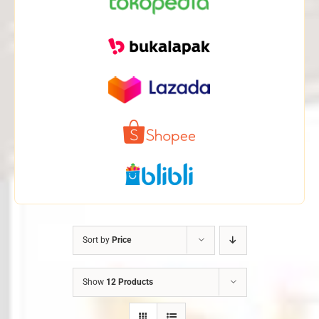
Sort by
Price
Show
12 Products