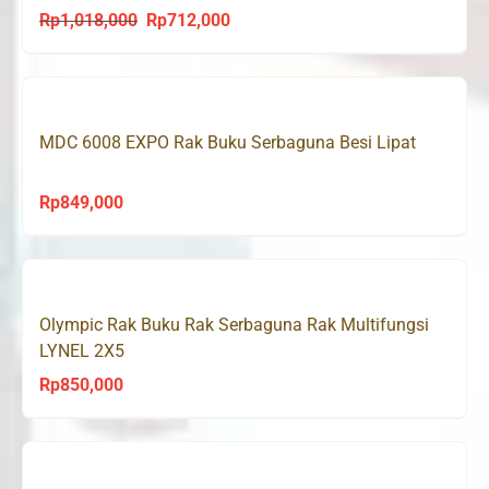
Rp
1,018,000
Rp
712,000
Original
Current
price
price
was:
is:
Rp1,018,000.
Rp712,000.
MDC 6008 EXPO Rak Buku Serbaguna Besi Lipat
Rp
849,000
Olympic Rak Buku Rak Serbaguna Rak Multifungsi
LYNEL 2X5
Rp
850,000