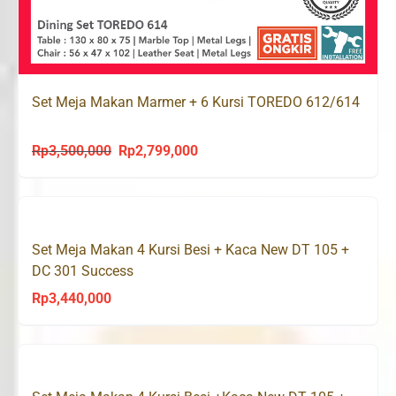
Set Meja Makan Marmer + 6 Kursi TOREDO 612/614
Rp
3,500,000
Rp
2,799,000
Original
Current
price
price
was:
is:
Rp3,500,000.
Rp2,799,000.
Set Meja Makan 4 Kursi Besi + Kaca New DT 105 +
DC 301 Success
Rp
3,440,000