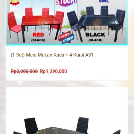
(1 Set) Meja Makan Kaca + 4 Kursi A31
Rp
2,200,000
Rp
1,390,000
Original
Current
price
price
was:
is:
Rp2,200,000.
Rp1,390,000.