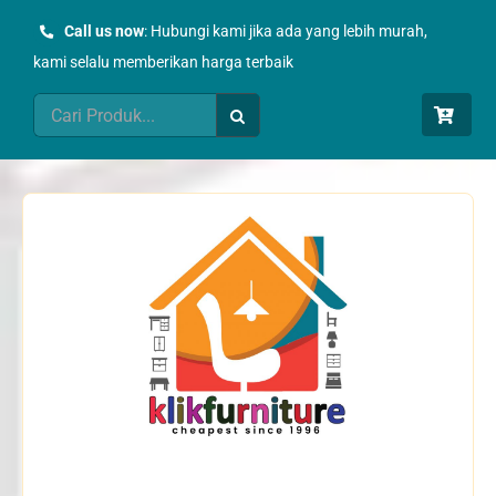
Skip
Call us now
: Hubungi kami jika ada yang lebih murah,
to
kami selalu memberikan harga terbaik
content
Search
for: