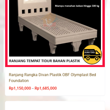
Ranjang Rangka Divan Plastik OBF Olymplast Bed
Foundation
Rp
1,150,000
Rp
1,685,000
Price
–
range:
Rp1,150,000
through