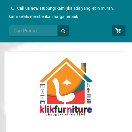
Skip
Call us now
: Hubungi kami jika ada yang lebih murah,
to
kami selalu memberikan harga terbaik
content
Search
for: