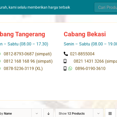
Search
murah, kami selalu memberikan harga terbaik
for:
bang Tangerang
Cabang Bekasi
n – Sabtu (08.00 – 17.30)
Senin – Sabtu (08.00 – 19.0
0812-8793-0687 (simpati)
021-8855004
0812 168 168 96 (simpati)
0821 1431 3266 (simpa
0878-5236-3119 (XL)
0896-0190-3610
 by
Name
Show
12 Products