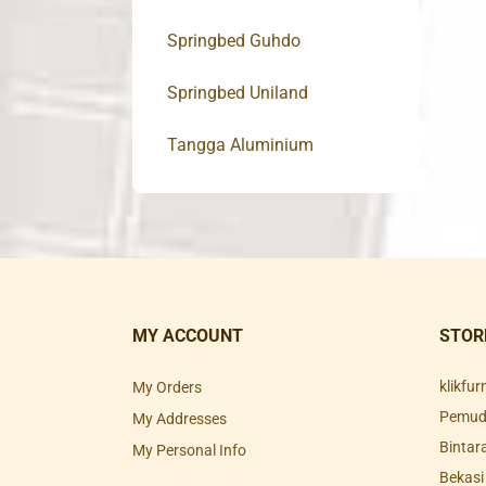
Springbed Guhdo
Springbed Uniland
Tangga Aluminium
MY ACCOUNT
STOR
klikfu
My Orders
Pemuda
My Addresses
Bintar
My Personal Info
Bekasi