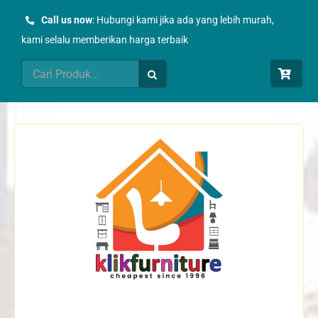
Skip
Call us now
: Hubungi kami jika ada yang lebih murah,
to
kami selalu memberikan harga terbaik
content
Search
for: