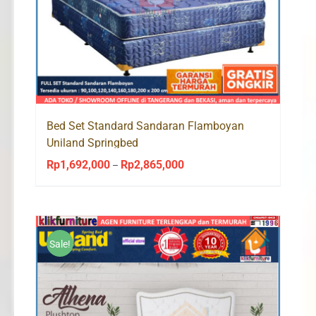
Bed Set Standard Sandaran Flamboyan
Uniland Springbed
Rp
1,692,000
Rp
2,865,000
Price
–
range:
Rp1,692,000
through
Rp2,865,000
Sale!