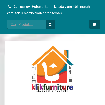
Skip
Call us now
: Hubungi kami jika ada yang lebih murah,
to
kami selalu memberikan harga terbaik
content
Search
for: