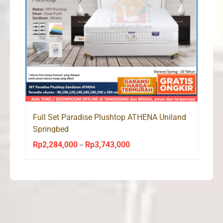
Full Set Paradise Plushtop ATHENA Uniland
Springbed
Rp
2,284,000
Rp
3,743,000
Price
–
range:
Rp2,284,000
through
Rp3,743,000