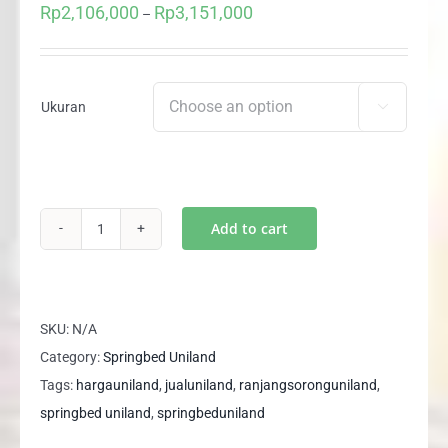
Rp
2,106,000
Rp
3,151,000
Price
–
range:
Rp2,106,000
through
Ukuran

Rp3,151,000
Add to cart
2in1
Anak
Ranjang
Sorong
SKU:
N/A
Paradise
Category:
Springbed Uniland
CARAMEL
Tags:
hargauniland
,
jualuniland
,
ranjangsoronguniland
,
Uniland
springbed uniland
,
springbeduniland
Springbed