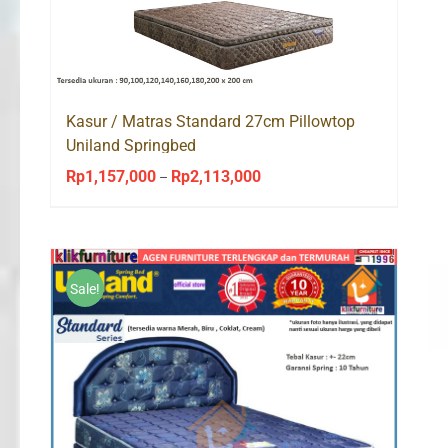
Kasur / Matras Standard 27cm Pillowtop
Uniland Springbed
Rp
1,157,000
Rp
2,113,000
Price
–
range:
Rp1,157,000
through
Rp2,113,000
Sale!