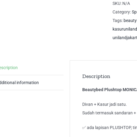
Ha
SKU:
N/A
Blu
Category:
Sp
Uni
Tags:
beauty
Sp
kasurunilan
qua
unilandjakar
escription
Description
dditional information
Beautybed Plushtop MONICA
Divan + Kasur jadi satu.
Sudah termasuk sandaran + 
✅ ada lapisan PLUSHTOP, tin