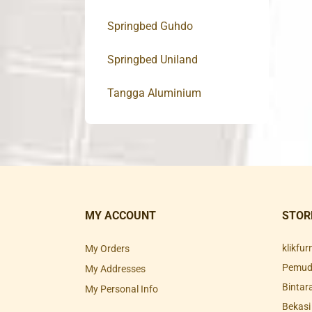
Springbed Guhdo
Springbed Uniland
Tangga Aluminium
MY ACCOUNT
STOR
klikfu
My Orders
Pemuda
My Addresses
Bintar
My Personal Info
Bekasi