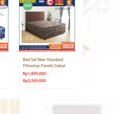
Sale!
Bed Set New Standard
Pillowtop Panelli Coklat
Uniland Springbed
Rp
1,899,000
–
Rp
3,269,000
Price
range:
Rp1,899,000
through
Rp3,269,000