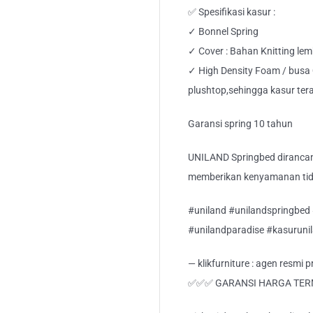
✅ Spesifikasi kasur :
✓ Bonnel Spring
✓ Cover : Bahan Knitting l
✓ High Density Foam / bus
plushtop,sehingga kasur te
Garansi spring 10 tahun
UNILAND Springbed dirancan
memberikan kenyamanan tidu
#uniland #unilandspringbed
#unilandparadise #kasurunil
— klikfurniture : agen resmi
✅✅✅ GARANSI HARGA TE