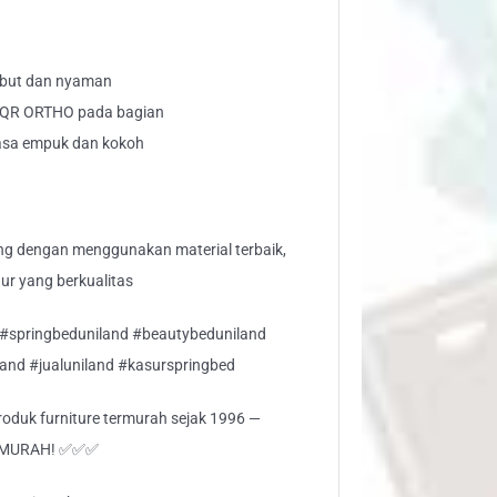
embut dan nyaman
a QR ORTHO pada bagian
rasa empuk dan kokoh
g dengan menggunakan material terbaik,
r yang berkualitas
 #springbeduniland #beautybeduniland
and #jualuniland #kasurspringbed
 produk furniture termurah sejak 1996 —
RMURAH! ✅✅✅