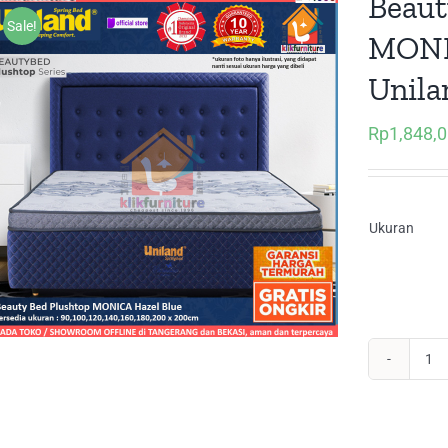
Beaut
Sale!
MONI
Unila
Rp
1,848,
Ukuran
Be
Pl
MO