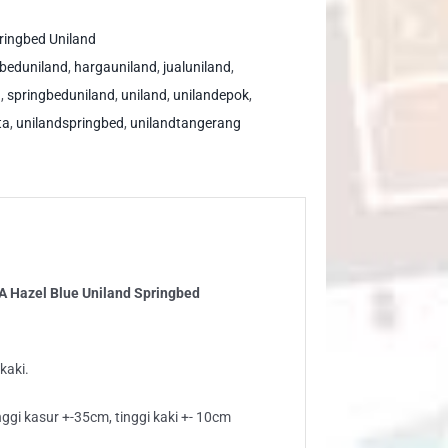
zel
e
ringbed Uniland
land
beduniland
,
hargauniland
,
jualuniland
,
ringbed
d
,
springbeduniland
,
uniland
,
unilandepok
,
ntity
ta
,
unilandspringbed
,
unilandtangerang
 Hazel Blue Uniland Springbed
kaki.
ggi kasur +-35cm, tinggi kaki +- 10cm