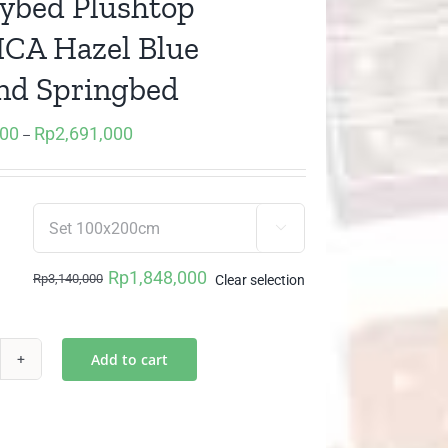
ybed Plushtop
CA Hazel Blue
nd Springbed
000
Rp
2,691,000
Price
–
range:
Rp1,848,000
through

Rp2,691,000
Rp
1,848,000
Rp
3,140,000
Clear selection
Original
Current
price
price
was:
is:
Add to cart
autybed
Rp3,140,000.
Rp1,848,000.
ushtop
NICA