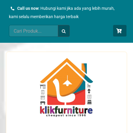
Skip
Call us now
: Hubungi kami jika ada yang lebih murah,
to
kami selalu memberikan harga terbaik
content
Search
for: