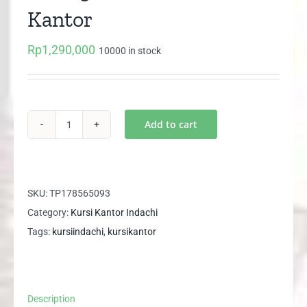
Kantor
Rp
1,290,000
10000 in stock
Add to cart
D
2013
CR
Indachi
SKU:
TP178565093
Kursi
Category:
Kursi Kantor Indachi
Kantor
Tags:
kursiindachi
,
kursikantor
quantity
Description