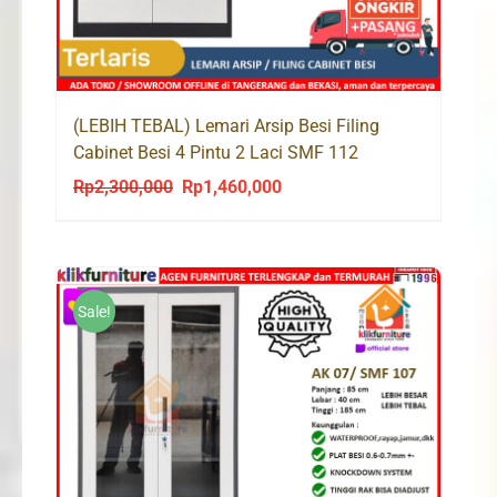
(LEBIH TEBAL) Lemari Arsip Besi Filing
Cabinet Besi 4 Pintu 2 Laci SMF 112
Rp
2,300,000
Rp
1,460,000
Original
Current
price
price
was:
is:
Rp2,300,000.
Rp1,460,000.
Sale!