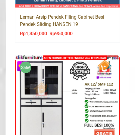
Lemari Arsip Pendek Filing Cabinet Besi
Pendek Sliding HANSEN 19
Rp
1,350,000
Rp
950,000
Original
Current
price
price
was:
is:
Rp1,350,000.
Rp950,000.
Sale!