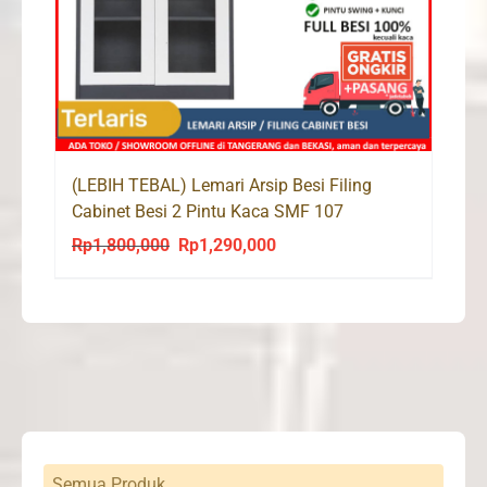
(LEBIH TEBAL) Lemari Arsip Besi Filing
Cabinet Besi 2 Pintu Kaca SMF 107
Rp
1,800,000
Rp
1,290,000
Original
Current
price
price
was:
is:
Rp1,800,000.
Rp1,290,000.
Semua Produk