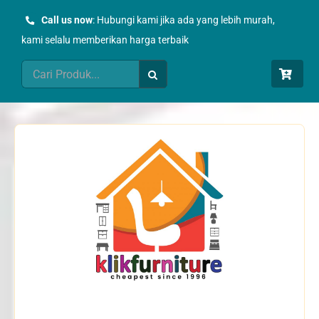
Skip
Call us now
: Hubungi kami jika ada yang lebih murah,
to
kami selalu memberikan harga terbaik
content
Search
for: