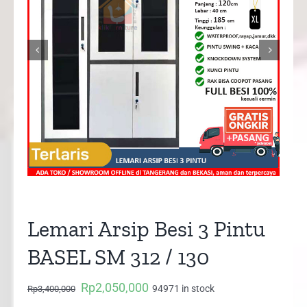


Lemari Arsip Besi 3 Pintu
BASEL SM 312 / 130
Rp
2,050,000
Original
Current
94971 in stock
Rp
3,400,000
price
price