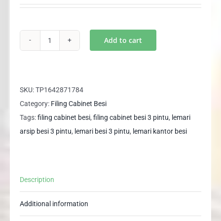
was:
is:
Rp3,400,000.
Rp2,050,000.
Add to cart
Lemari
Arsip
Besi
3
SKU:
TP1642871784
Pintu
Category:
Filing Cabinet Besi
BASEL
Tags:
filing cabinet besi
,
filing cabinet besi 3 pintu
,
lemari
SM
arsip besi 3 pintu
,
lemari besi 3 pintu
,
lemari kantor besi
312
/
130
Description
quantity
Additional information