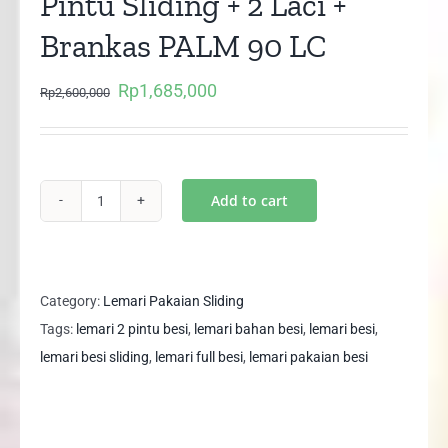
Pintu Sliding + 2 Laci +
Brankas PALM 90 LC
Rp
1,685,000
Original
Current
Rp
2,600,000
price
price
was:
is:
Rp2,600,000.
Rp1,685,000.
Add to cart
Lemari
Pakaian
Full
Besi
Category:
Lemari Pakaian Sliding
2
Tags:
lemari 2 pintu besi
,
lemari bahan besi
,
lemari besi
,
Pintu
lemari besi sliding
,
lemari full besi
,
lemari pakaian besi
Sliding
+
2