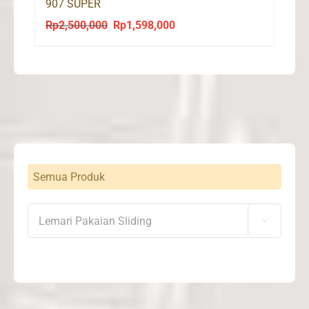
907 SUPER
Rp
2,500,000
Rp
1,598,000
Original
Current
price
price
was:
is:
Rp2,500,000.
Rp1,598,000.
Semua Produk
