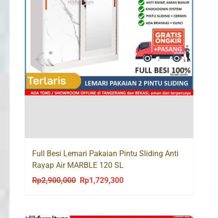
Full Besi Lemari Pakaian Pintu Sliding Anti
Rayap Air MARBLE 120 SL
Rp
2,900,000
Rp
1,729,300
Original
Current
price
price
was:
is: