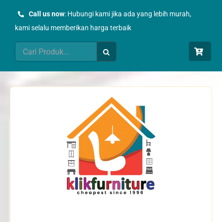
Skip
Call us now
: Hubungi kami jika ada yang lebih murah,
to
kami selalu memberikan harga terbaik
content
Search
for: