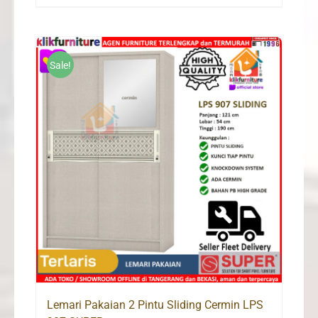
price
price
was:
is:
Rp2,500,000.
Rp1,598,000.
Sale!
Lemari Pakaian 2 Pintu Sliding Cermin LPS