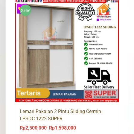
Rp2,900,000.
Rp1,729,300.
Sale!
Lemari Pakaian 2 Pintu Sliding Cermin
LPSDC 1222 SUPER
Rp
2,500,000
Rp
1,598,000
Original
Current