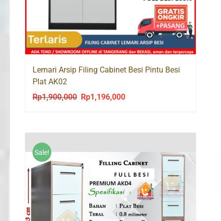
Lemari Arsip Filing Cabinet Besi Pintu Besi
Plat AK02
Rp
1,900,000
Rp
1,196,000
Original
Current
price
price
was:
is:
Rp1,900,000.
Rp1,196,000.
Sale!