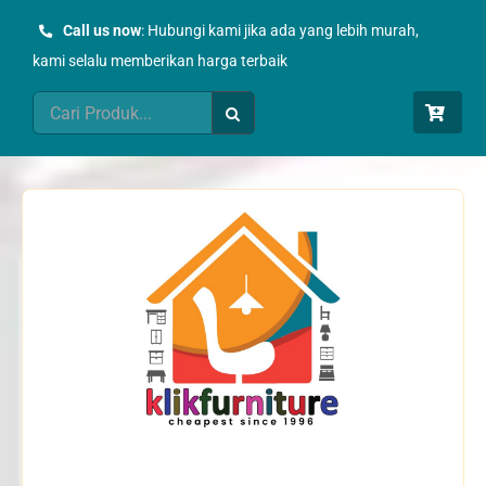
Skip
Call us now
: Hubungi kami jika ada yang lebih murah,
to
kami selalu memberikan harga terbaik
content
Search
for: