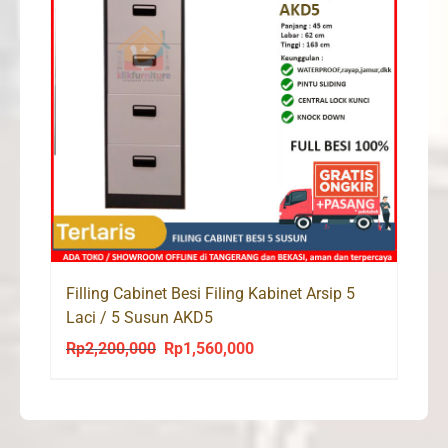
Filling Cabinet Besi Filing Kabinet Arsip 5
Laci / 5 Susun AKD5
Rp
2,200,000
Rp
1,560,000
Original
Current
price
price
was:
is:
Rp2,200,000.
Rp1,560,000.