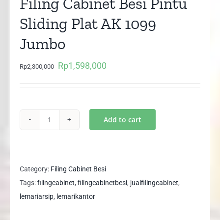
Filing Cabinet Besi Pintu
Sliding Plat AK 1099
Jumbo
Rp
1,598,000
Original
Current
Rp
2,300,000
price
price
was:
is:
Rp2,300,000.
Rp1,598,000.
Add to cart
Size
XL
Lemari
Arsip
Category:
Filing Cabinet Besi
Filing
Tags:
filingcabinet
,
filingcabinetbesi
,
jualfilingcabinet
,
Cabinet
lemariarsip
,
lemarikantor
Besi