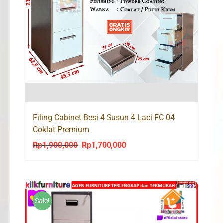
Filing Cabinet Besi 4 Susun 4 Laci FC 04
Coklat Premium
Rp
1,900,000
Rp
1,700,000
Original
Current
price
price
was:
is:
Rp1,900,000.
Rp1,700,000.
Sale!