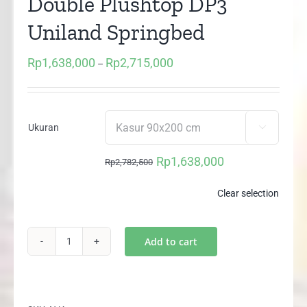
Double Plushtop DP3
Uniland Springbed
Rp
1,638,000
Rp
2,715,000
Price
–
range:
Rp1,638,000
through
Ukuran

Rp2,715,000
Rp
1,638,000
Rp
2,782,500
Original
Current
price
price
Clear selection
was:
is:
Rp2,782,500.
Rp1,638,000.
Add to cart
Kasur
/
Matras