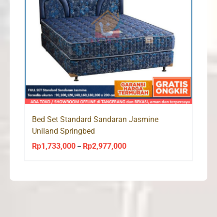
Bed Set Standard Sandaran Jasmine
Uniland Springbed
Rp
1,733,000
Rp
2,977,000
Price
–
range:
Rp1,733,000
through
Rp2,977,000