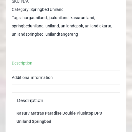
Paradise
SKU:
N/A
Double
Category:
Springbed Uniland
Plushtop
Tags:
hargauniland
,
jualuniland
,
kasuruniland
,
DP3
springbeduniland
,
uniland
,
unilandepok
,
unilandjakarta
,
Uniland
unilandspringbed
,
unilandtangerang
Springbed
quantity
Description
Additional information
Description
Kasur / Matras Paradise Double Plushtop DP3
Uniland Springbed