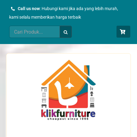
Skip
Call us now
: Hubungi kami jika ada yang lebih murah,
to
kami selalu memberikan harga terbaik
content
Search
for: