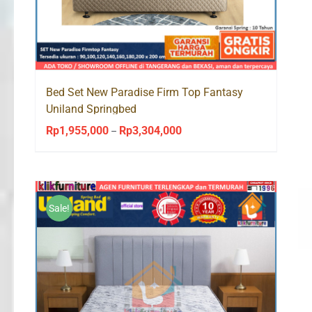
Bed Set New Paradise Firm Top Fantasy
Uniland Springbed
Rp
1,955,000
Rp
3,304,000
Price
–
range:
Rp1,955,000
through
Rp3,304,000
Sale!