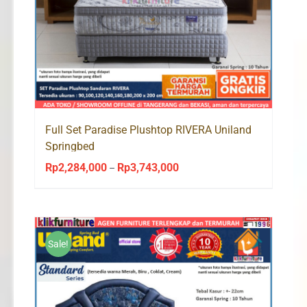
Full Set Paradise Plushtop RIVERA Uniland
Springbed
Rp
2,284,000
Rp
3,743,000
Price
–
range:
Rp2,284,000
through
Rp3,743,000
Sale!