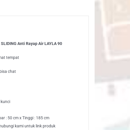
yap
YLA
ntity
u SLIDING Anti Rayap Air LAYLA 90
mat tempat
bisa chat
 kunci
ar : 50 cm x Tinggi : 185 cm
 hubungi kami untuk link produk