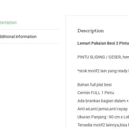
Ra
Air
LA
escription
90
Description
qua
dditional information
Lemari Pakaian Besi 2 Pint
PINTU SLIDING / GESER, he
*stok motif2 lain yang ready 
Bahan full plat besi
Cermin FULL 1 Pintu
Ada brankas bagian dalam +
Anti air,anti jamur,anti rayap
Ukuran Panjang : 90 cm x Leb
Tersedia motif2 lainnya,bisa