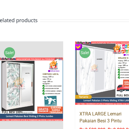
elated products
Sale!
Sale!
XTRA LARGE Lemari
Pakaian Besi 3 Pintu
Sliding WILLOW XL