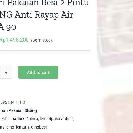
i Pakaian Besi 2 Pintu
NG Anti Rayap Air
A 90
Rp
1,498,200
Original
Current
936 in stock
price
price
was:
is:
Rp2,500,000.
Rp1,498,200.
Add to cart
mari
kaian
i
592144-1-1-3
tu
mari Pakaian Sliding
IDING
besi
,
lemaribesi2pintu
,
lemaripakaianbesi
,
i
nsliding
,
lemarislidingbesi