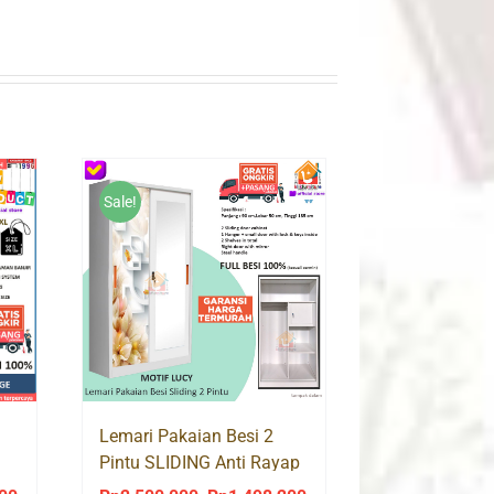
Sale!
Lemari Pakaian Besi 2
Pintu SLIDING Anti Rayap
Air LUCY 90