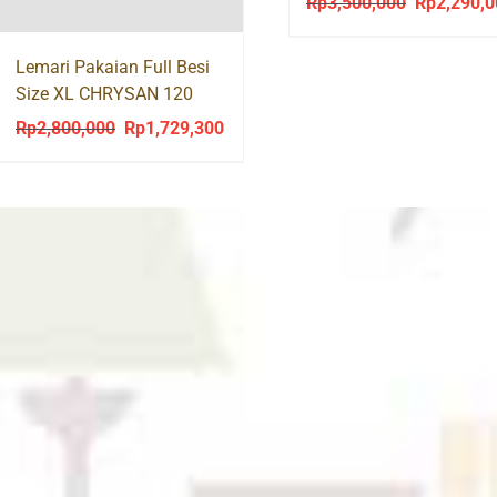
Rp
3,500,000
Rp
2,290,
Original
price
was:
Lemari Pakaian Full Besi
Size XL CHRYSAN 120
Rp3,500,00
Cermin
Rp
2,800,000
Rp
1,729,300
Original
Current
price
price
was:
is:
Rp2,800,000.
Rp1,729,300.