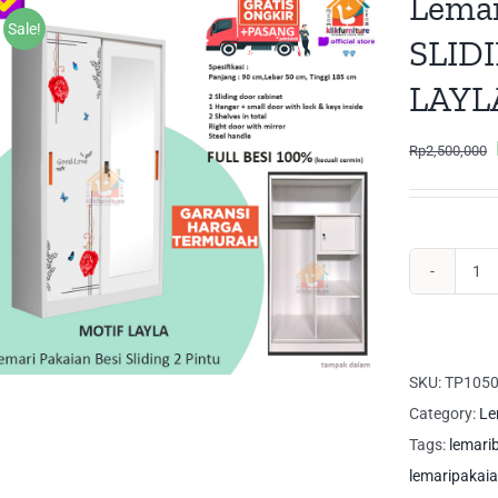
Lemar
Sale!
SLIDI
LAYL
Rp
2,500,000
Le
Pa
Bes
2
SKU:
TP1050
Pin
Category:
Le
SL
Tags:
lemari
Ant
lemaripakaia