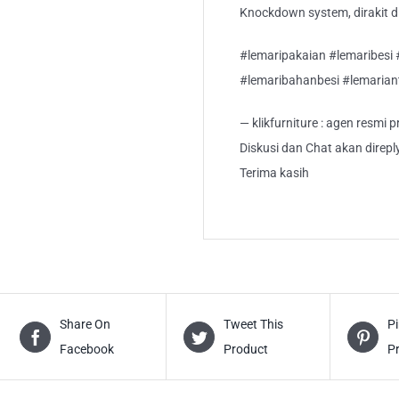
Knockdown system, dirakit di
#lemaripakaian #lemaribesi #
#lemaribahanbesi #lemarianti
— klikfurniture : agen resmi
Diskusi dan Chat akan direp
Terima kasih
Share On
Tweet This
Pi
Facebook
Product
P