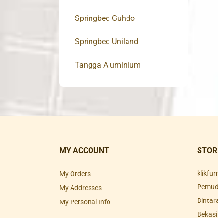
Springbed Guhdo
Springbed Uniland
Tangga Aluminium
MY ACCOUNT
STOR
klikfu
My Orders
Pemuda
My Addresses
Bintar
My Personal Info
Bekasi